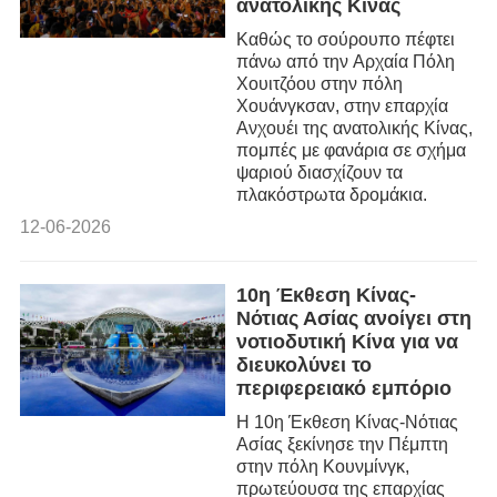
ανατολικής Κίνας
ανάπτυξης.
Καθώς το σούρουπο πέφτει
πάνω από την Αρχαία Πόλη
Χουιτζόου στην πόλη
Χουάνγκσαν, στην επαρχία
Ανχουέι της ανατολικής Κίνας,
πομπές με φανάρια σε σχήμα
ψαριού διασχίζουν τα
πλακόστρωτα δρομάκια.
12-06-2026
10η Έκθεση Κίνας-
Νότιας Ασίας ανοίγει στη
νοτιοδυτική Κίνα για να
διευκολύνει το
περιφερειακό εμπόριο
Η 10η Έκθεση Κίνας-Νότιας
Ασίας ξεκίνησε την Πέμπτη
στην πόλη Κουνμίνγκ,
πρωτεύουσα της επαρχίας