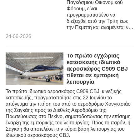
Παγκόσμιου Οικονομικού
Φόρουμ, είναι
προγραμματισμένο να
διεξαχθεί από την Τρίτη έως
την Πέμπτη και αναμένεται να
συγκεντρώσει πάνω από
24-06-2026
1.700 συμμετέχοντες από
περισσότερες από 90 χώρες
και περιοχές, με σκοπό να
Το πρώτο εγχώριας
διερευνήσουν πώς ο κόσμος
κατασκευής ιδιωτικό
μπορεί να αντιμετωπίσει τις
αεροσκάφος C909 CBJ
παγκόσμιες προκλήσεις,
τίθεται σε εμπορική
δημιουργώντας παράλληλα
λειτουργία
νέες ευκαιρίες ανάπτυξης.
Το πρώτο ιδιωτικό αεροσκάφος C909 CBJ, κινεζικής
κατασκευής, πραγματοποίησε στις 22 Ιουνίου το
απόγευμα την πτήση του από το αεροδρόμιο Χονγκτσιάο
της Σαγκάης προς το Διεθνές Αεροδρόμιο της
Πρωτεύουσας στο Πεκίνο, σηματοδοτώντας την επίσημη
έναρξη της εμπορικής του λειτουργίας. Προς το παρόν, η
Σαγκάη θα αποτελέσει την κύρια βάση λειτουργίας του
ιδιωτικού αεροσκάφους CBJ.