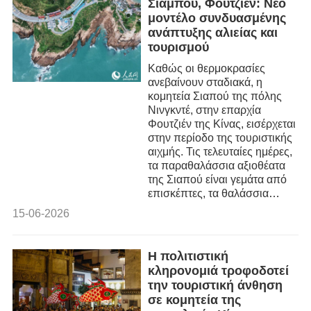
Σίαμπου, Φουτζιέν: Νέο
μοντέλο συνδυασμένης
ανάπτυξης αλιείας και
τουρισμού
Καθώς οι θερμοκρασίες
ανεβαίνουν σταδιακά, η
κομητεία Σιαπού της πόλης
Νινγκντέ, στην επαρχία
Φουτζιέν της Κίνας, εισέρχεται
στην περίοδο της τουριστικής
αιχμής. Τις τελευταίες ημέρες,
τα παραθαλάσσια αξιοθέατα
της Σιαπού είναι γεμάτα από
επισκέπτες, τα θαλάσσια
σπορ προσφέρουν έντονες
15-06-2026
συγκινήσεις και τα
παραδοσιακά καταλύματα
προσελκύουν μεγάλο
Η πολιτιστική
ενδιαφέρον, συνθέτοντας μια
κληρονομιά τροφοδοτεί
εξαιρετικά ζωντανή
την τουριστική άνθηση
καλοκαιρινή εικόνα
σε κομητεία της
πολιτιστικής και τουριστικής