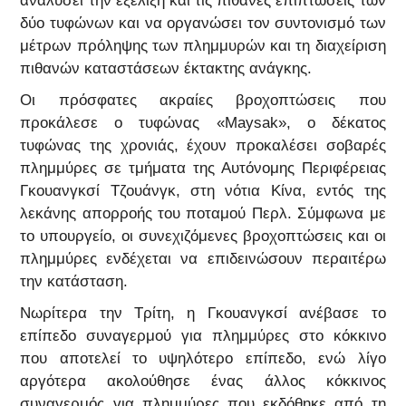
δύο τυφώνων και να οργανώσει τον συντονισμό των
μέτρων πρόληψης των πλημμυρών και τη διαχείριση
πιθανών καταστάσεων έκτακτης ανάγκης.
Οι πρόσφατες ακραίες βροχοπτώσεις που
προκάλεσε ο τυφώνας «Maysak», ο δέκατος
τυφώνας της χρονιάς, έχουν προκαλέσει σοβαρές
πλημμύρες σε τμήματα της Αυτόνομης Περιφέρειας
Γκουανγκσί Τζουάνγκ, στη νότια Κίνα, εντός της
λεκάνης απορροής του ποταμού Περλ. Σύμφωνα με
το υπουργείο, οι συνεχιζόμενες βροχοπτώσεις και οι
πλημμύρες ενδέχεται να επιδεινώσουν περαιτέρω
την κατάσταση.
Νωρίτερα την Τρίτη, η Γκουανγκσί ανέβασε το
επίπεδο συναγερμού για πλημμύρες στο κόκκινο
που αποτελεί το υψηλότερο επίπεδο, ενώ λίγο
αργότερα ακολούθησε ένας άλλος κόκκινος
συναγερμός για πλημμύρες που εκδόθηκε από τη