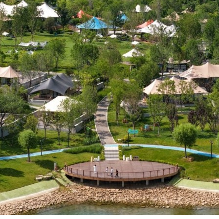
بي
한
Deu
Port
Kisw
Ital
Қазақ
ภาษ
Bahasa