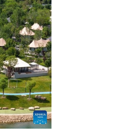
عر
국어
tsch
uguês
ahili
iano
 тілі
าไทย
 Melayu