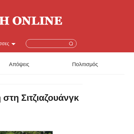
σσες
简体
Απόψεις
Πολιτισμός
lish
本語
 στη Σιτζιαζουάνγκ
çais
añol
ский