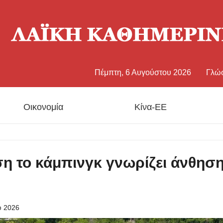
Πέμπτη, 6 Αυγούστου 2026
Γλώ
中文
Οικονομία
Κίνα-ΕΕ
Eng
日
η το κάμπινγκ γνωρίζει άνθηση
Fran
Esp
υ 2026
Рус