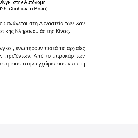
νίνγκ, στην Αυτόνομη
026. (Xinhua/Lu Boan)
νικά
που ανάγεται στη Δυναστεία των Χαν
 Việt
τικής Κληρονομιάς της Κίνας.
دو
γκσί, ενώ τηρούν πιστά τις αρχαίες
των προϊόντων. Από το μπροκάρ των
्दी
τηση τόσο στην εγχώρια όσο και στη