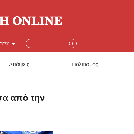
σσες
简体
Απόψεις
Πολιτισμός
lish
本語
σα από την
çais
añol
ский