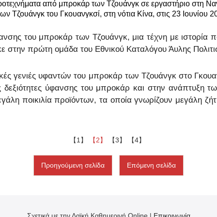
ιροτεχνήματα από μπροκάρ των Τζουάνγκ σε εργαστήριο στη Να
ων Τζουάνγκ του Γκουανγκσί, στη νότια Κίνα, στις 23 Ιουνίου 2
Ελλη
ανσης του μπροκάρ των Τζουάνγκ, μια τέχνη με ιστορία 
Tiếng
κε στην πρώτη ομάδα του Εθνικού Καταλόγου Άυλης Πολιτισ
ار
ικές γενιές υφαντών του μπροκάρ των Τζουάνγκ στο Γκουαν
ις δεξιότητες ύφανσης του μπροκάρ και στην ανάπτυξη 
हिन
εγάλη ποικιλία προϊόντων, τα οποία γνωρίζουν μεγάλη ζή
【1】
【2】
【3】
【4】
Προηγούμενη σελίδα
Επόμενη σελίδα
Σχετικά με την Λαϊκή Καθημερινή Online |
Επικοινωνία