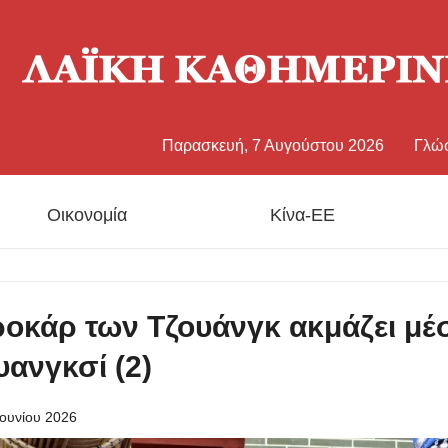
Παρασκευή, 7 Αυγούστου 2026
Γλώ
中文
Οικονομία
Κίνα-ΕΕ
Eng
日
ροκάρ των Τζουάνγκ ακμάζει μέ
Fran
υανγκσί (2)
Esp
ουνίου 2026
Рус