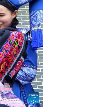
بي
국어
tsch
uguês
ahili
iano
 тілі
าไทย
 Melayu