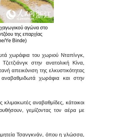
νικά
ψυχαγωγικού αγώνα στο
 Việt
ντζόου της επαρχίας
ine/Ye Binde)
ار
ωτά χωράφια του χωριού Νταπίνγκ,
्दी
Τζετζιάνγκ στην ανατολική Κίνα,
ανή απεικόνιση της ελκυστικότητας
ά αναβαθμιδωτά χωράφια και στην
ς κλιμακωτές αναβαθμίδες, κάτοικοι
υθήσουν, γεμίζοντας τον αέρα με
κομητεία Τσανγκνάν, όπου η γλώσσα,