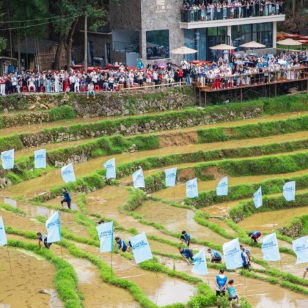
بي
한
Deu
Port
Kisw
Ital
Қазақ
ภาษ
Bahasa