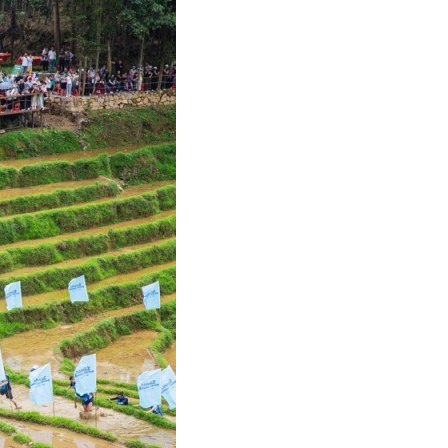
عر
국어
tsch
uguês
ahili
iano
 тілі
าไทย
 Melayu