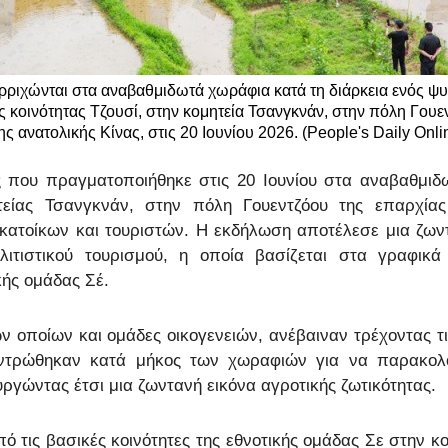
Ελλη
ρριχώνται στα αναβαθμιδωτά χωράφια κατά τη διάρκεια ενός 
Tiếng
ς κοινότητας Τζουσί, στην κομητεία Τσανγκνάν, στην πόλη Γουε
ης ανατολικής Κίνας, στις 20 Ιουνίου 2026. (People's Daily Onl
دو
που πραγματοποιήθηκε στις 20 Ιουνίου στα αναβαθμιδ
हिन
είας Τσανγκνάν, στην πόλη Γουεντζόου της επαρχίας 
κατοίκων και τουριστών. Η εκδήλωση αποτέλεσε μια ζωντ
λιτιστικού τουρισμού, η οποία βασίζεται στα γραφικ
κής ομάδας Σέ.
ν οποίων και ομάδες οικογενειών, ανέβαιναν τρέχοντας τι
εντρώθηκαν κατά μήκος των χωραφιών για να παρακολο
ργώντας έτσι μια ζωντανή εικόνα αγροτικής ζωτικότητας.
ό τις βασικές κοινότητες της εθνοτικής ομάδας Σε στην 