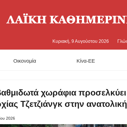
Κυριακή, 9 Αυγούστου 2026
Γλώ
中文
Οικονομία
Κίνα-ΕΕ
Eng
日
βαθμιδωτά χωράφια προσελκύει
Fran
χίας Τζετζιάνγκ στην ανατολική
Esp
ίου 2026
Рус