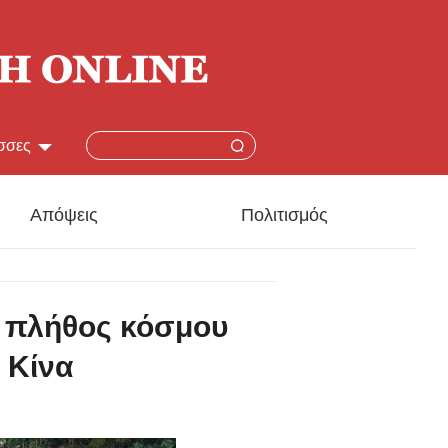
σσες
简体
Απόψεις
Πολιτισμός
lish
本語
 πλήθος κόσμου
çais
 Κίνα
añol
ский