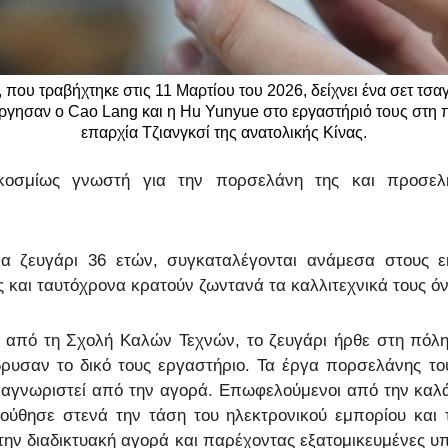
Ελλη
 που τραβήχτηκε στις 11 Μαρτίου του 2026, δείχνει ένα σετ τσα
Tiếng
γησαν ο Cao Lang και η Hu Yunyue στο εργαστήριό τους στη πό
επαρχία Τζιανγκσί της ανατολικής Κίνας.
دو
γκοσμίως γνωστή για την πορσελάνη της και προσελκ
हिन
α ζευγάρι 36 ετών, συγκαταλέγονται ανάμεσα στους 
ς και ταυτόχρονα κρατούν ζωντανά τα καλλιτεχνικά τους ό
ς από τη Σχολή Καλών Τεχνών, το ζευγάρι ήρθε στη πόλη
ρυσαν το δικό τους εργαστήριο. Τα έργα πορσελάνης το
 αναγνωριστεί από την αγορά. Επωφελούμενοι από την καλ
ολούθησε στενά την τάση του ηλεκτρονικού εμπορίου και 
ην διαδικτυακή αγορά και παρέχοντας εξατομικευμένες υπ