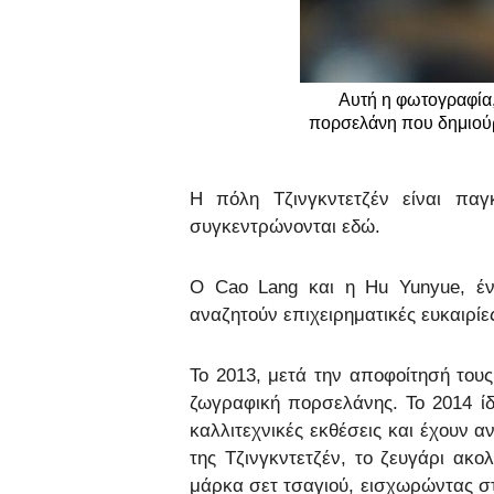
Αυτή η φωτογραφία,
πορσελάνη που δημιούρ
Η πόλη Τζινγκντετζέν είναι πα
συγκεντρώνονται εδώ.
Ο Cao Lang και η Hu Yunyue, έν
αναζητούν επιχειρηματικές ευκαιρίε
Το 2013, μετά την αποφοίτησή του
ζωγραφική πορσελάνης. Το 2014 ίδ
καλλιτεχνικές εκθέσεις και έχουν
της Τζινγκντετζέν, το ζευγάρι ακ
μάρκα σετ τσαγιού, εισχωρώντας στ