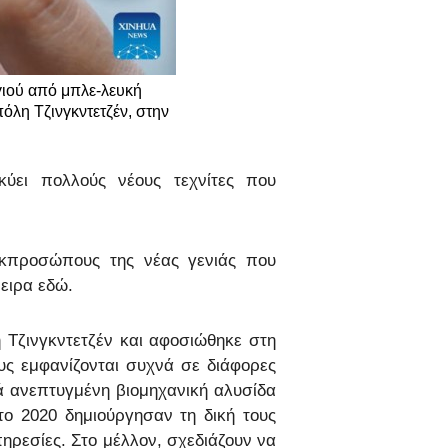
νικά
γιού από μπλε-λευκή
 Việt
λη Τζινγκντετζέν, στην
ار
ύει πολλούς νέους τεχνίτες που
्दी
εκπροσώπους της νέας γενιάς που
νειρα εδώ.
 Τζινγκντετζέν και αφοσιώθηκε στη
υς εμφανίζονται συχνά σε διάφορες
ά ανεπτυγμένη βιομηχανική αλυσίδα
το 2020 δημιούργησαν τη δική τους
ηρεσίες. Στο μέλλον, σχεδιάζουν να