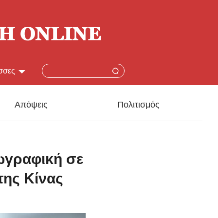
σσες
简体
Απόψεις
Πολιτισμός
lish
本語
ζωγραφική σε
çais
ης Κίνας
añol
ский