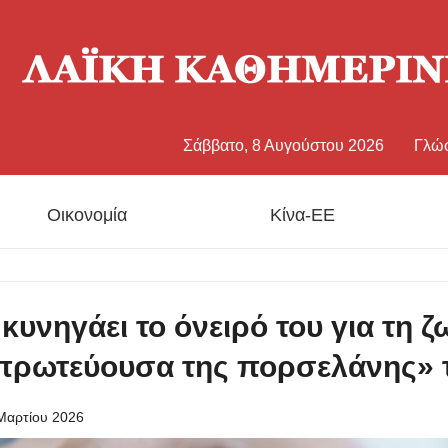
Σάββατο, 8 Αυγούστου 2026
Γλώ
中文
Οικονομία
Κίνα-ΕΕ
Eng
日
κυνηγάει το όνειρό του για τη 
Fran
πρωτεύουσα της πορσελάνης» τ
Esp
Μαρτίου 2026
Рус