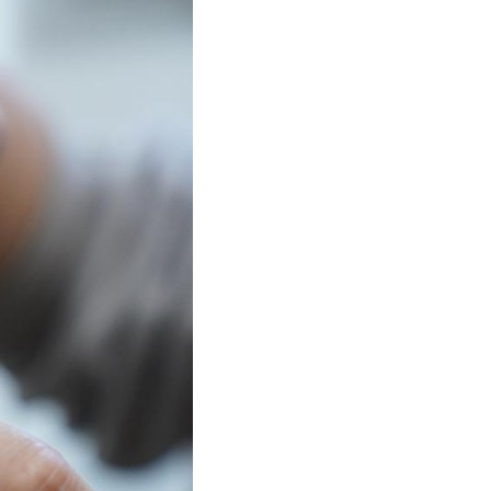
عر
국어
tsch
uguês
ahili
iano
 тілі
าไทย
 Melayu