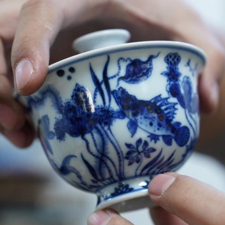
بي
한
Deu
Port
Kisw
Ital
Қазақ
ภาษ
Bahasa