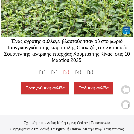
Ένας αγρότης συλλέγει βλαστούς τσαγιού στο χωριό
Τσανγκιανγκόου της κωμόπολης Ουαντζάι, στην κομητεία
Σουανέν της κεντρικής επαρχίας Χουμπέι της Κίνας, στις 10
Μαρτίου 2025.
【1】
【2】
【3】
【4】
【5】
Προηγούμενη σελίδα
Επόμενη σελίδα
Σχετικά με την Λαϊκή Καθημερινή Online |
Επικοινωνία
Copyright © 2025 Λαϊκή Καθημερινή Online. Με την επιφύλαξη παντός