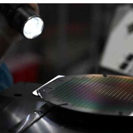
بي
한
Deu
Port
Kisw
Ital
Қазақ
ภาษ
Bahasa