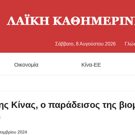
Σάββατο, 8 Αυγούστου 2026
Γλώ
中文
Οικονομία
Κίνα-ΕΕ
Eng
日
της Κίνας, ο παράδεισος της βι
Fran
)
Esp
τεμβρίου 2024
Рус