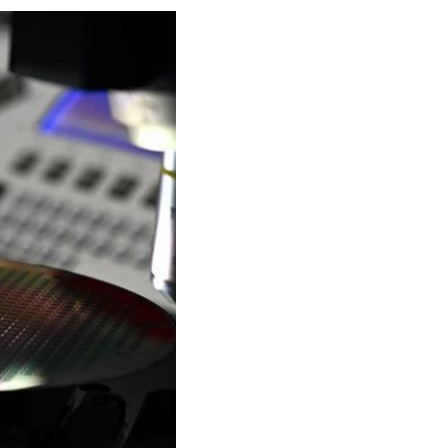
عر
국어
tsch
uguês
ahili
iano
 тілі
าไทย
 Melayu