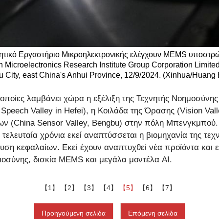
ητικό Εργαστήριο Μικροηλεκτρονικής ελέγχουν MEMS υποστρ
Microelectronics Research Institute Group Corporation Limited
 City, east China's Anhui Province, 12/9/2024. (Xinhua/Huang
ς οποίες λαμβάνει χώρα η εξέλιξη της Τεχνητής Νοημοσύνης 
Speech Valley in Hefei), η Κοιλάδα της Όρασης (Vision Val
ν (China Sensor Valley, Bengbu) στην πόλη Μπενγκμπού. Κ
α τελευταία χρόνια εκεί αναπτύσσεται η βιομηχανία της τ
δυση κεφαλαίων. Εκεί έχουν αναπτυχθεί νέα προϊόντα και
μοσύνης, δισκία MEMS και μεγάλα μοντέλα AI.
【1】
【2】
【3】
【4】
【5】
【6】
【7】
Προηγούμενη σελίδα
Επόμενη σελίδα