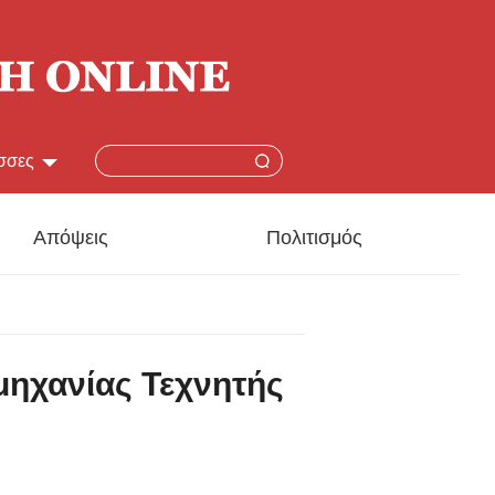
σσες
简体
Απόψεις
Πολιτισμός
lish
本語
ομηχανίας Τεχνητής
çais
añol
ский