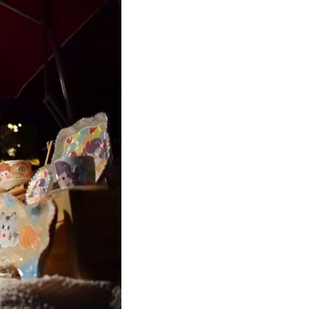
عر
국어
tsch
uguês
ahili
iano
 тілі
าไทย
 Melayu