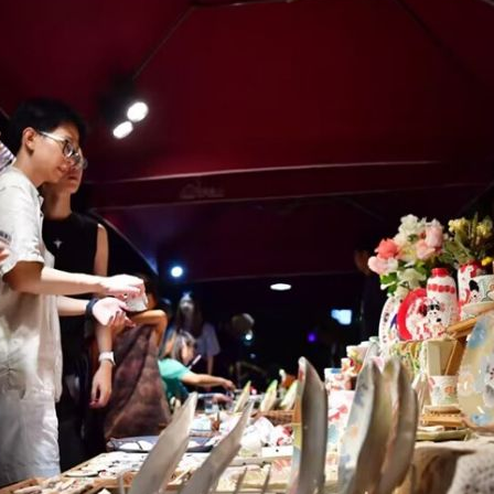
بي
한
Deu
Port
Kisw
Ital
Қазақ
ภาษ
Bahasa