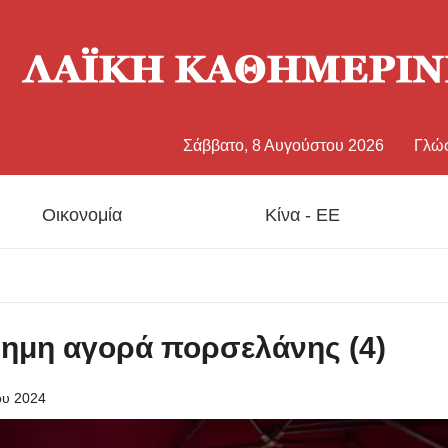
Σάββατο, 8 Αυγούστου 2026
Γλώ
中文
Οικονομία
Κίνα - ΕΕ
Eng
日
άσημη αγορά πορσελάνης (4)
Fran
ου 2024
Esp
Рус