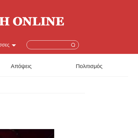
σσες
简体
Απόψεις
Πολιτισμός
lish
本語
çais
añol
ский