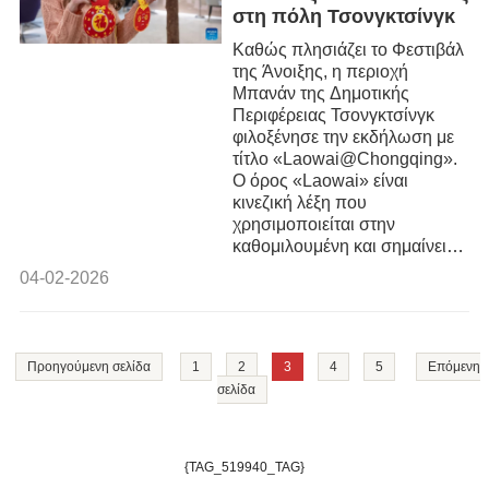
στη πόλη Τσονγκτσίνγκ
Καθώς πλησιάζει το Φεστιβάλ
της Άνοιξης, η περιοχή
Μπανάν της Δημοτικής
Περιφέρειας Τσονγκτσίνγκ
φιλοξένησε την εκδήλωση με
τίτλο «Laowai@Chongqing».
Ο όρος «Laowai» είναι
κινεζική λέξη που
χρησιμοποιείται στην
καθομιλουμένη και σημαίνει
«ξένοι».
04-02-2026
Προηγούμενη σελίδα
1
2
3
4
5
Επόμενη
σελίδα
{TAG_519940_TAG}