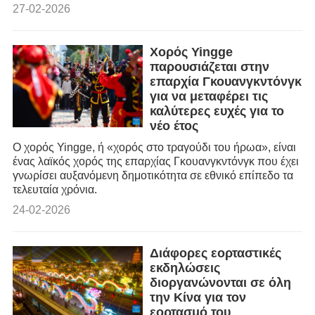
οδών της πόλης. Σχεδόν
27-02-2026
3.000 καλλιτέχνες
συγκεντρώθηκαν για να
προσφέρουν στους κατοίκους
Χορός Yingge
ένα πλούσιο «πολιτιστικό
παρουσιάζεται στην
γεύμα» για το Νέο Έτος.
επαρχία Γκουανγκντόνγκ
για να μεταφέρει τις
καλύτερες ευχές για το
νέο έτος
Ο χορός Yingge, ή «χορός στο τραγούδι του ήρωα», είναι
ένας λαϊκός χορός της επαρχίας Γκουανγκντόνγκ που έχει
γνωρίσει αυξανόμενη δημοτικότητα σε εθνικό επίπεδο τα
τελευταία χρόνια.
24-02-2026
Διάφορες εορταστικές
εκδηλώσεις
διοργανώνονται σε όλη
την Κίνα για τον
εορτασμό του