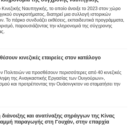
ο Κινεζικής Ναυπηγικής, το οποίο άνοιξε το 2023 στον χώρο
بي
γικού συγκροτήματος, διατηρεί μια συλλογή ιστορικών
ων. Το πάρκο συνδυάζει εκθέσεις, εκπαιδευτικά προγράμματα,
υρισμό, παρουσιάζοντας την κληρονομιά της σύγχρονης
한
ας.
Deu
Port
έσουν κινεζικές εταιρείες στον κατάλογο
Kisw
 Πολιτειών να προσθέσουν περισσότερες από 40 κινεζικές
ρόληψη της Αναγκαστικής Εργασίας των Ουιγούρων»,
σμού και προτρέποντας την Ουάσινγκτον να σταματήσει την
Ital
Қазақ
ภาษ
διάνοιξης και ανατίναξης σηράγγων της Κίνας
ραμμή παραγωγής στη Γουχάν, στην επαρχία
Bahasa