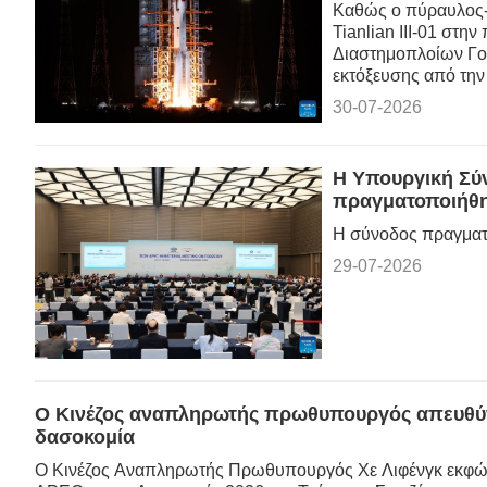
Καθώς ο πύραυλος-
Tianlian III-01 στη
Διαστημοπλοίων Γο
εκτόξευσης από την 
30-07-2026
Η Υπουργική Σύν
πραγματοποιήθη
Η σύνοδος πραγματο
29-07-2026
Ο Κινέζος αναπληρωτής πρωθυπουργός απευθύνε
δασοκομία
Ο Κινέζος Αναπληρωτής Πρωθυπουργός Χε Λιφένγκ εκφώνη