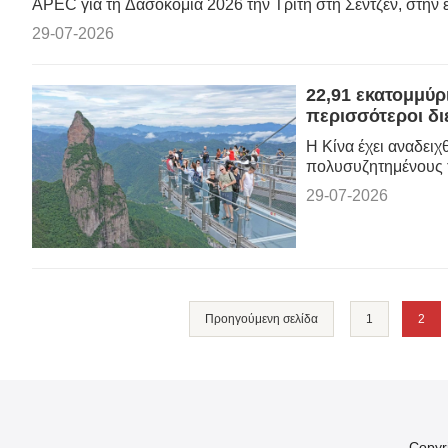
APEC για τη Δασοκομία 2026 την Τρίτη στη Σεντζέν, στην 
29-07-2026
22,91 εκατομμύρι
περισσότεροι διε
Η Κίνα έχει αναδειχ
πολυσυζητημένους 
29-07-2026
Προηγούμενη σελίδα
1
2
Copyr