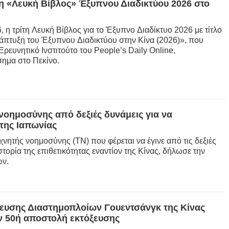
η «Λευκή Βίβλος» Έξυπνου Διαδικτύου 2026 στο
6, η τρίτη Λευκή Βίβλος για το Έξυπνο Διαδίκτυο 2026 με τίτλο
άπτυξη του Έξυπνου Διαδικτύου στην Κίνα (2026)», που
ρευνητικό Ινστιτούτο του People’s Daily Online,
ημα στο Πεκίνο.
νοημοσύνης από δεξιές δυνάμεις για να
 της Ιαπωνίας
νητής νοημοσύνης (ΤΝ) που φέρεται να έγινε από τις δεξιές
ορία της επιθετικότητας εναντίον της Κίνας, δήλωσε την
ών.
ξευσης Διαστημοπλοίων Γουεντσάνγκ της Κίνας
ν 50ή αποστολή εκτόξευσης