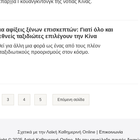
επαρχία Γκουανγκντόνγκ της νότιας Κίνας.
α αφίξεις ξένων επισκεπτών: Γιατί όλο και
θνείς ταξιδιώτες επιλέγουν την Κίνα
θεί για άλλη μια φορά ως ένας από τους πλέον
ταξιδιωτικούς προορισμούς στον κόσμο.
3
4
5
Επόμενη σελίδα
Σχετικά με την Λαϊκή Καθημερινή Online |
Επικοινωνία
ight © 2025 Λαϊκή Καθημερινή Online. Με την επιφύλαξη παντός δικαιώ