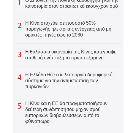
Ο Σι τονίζει την πολιτική καθοδήγηση και την
1
καινοτομία στον στρατιωτικό εκσυγχρονισμό
عر
Η Κίνα στοχεύει σε ποσοστό 50%
2
국어
παραγωγής ηλεκτρικής ενέργειας από μη
ορυκτές πηγές έως το 2030
tsch
Η θαλάσσια οικονομία της Κίνας κατέγραψε
3
σταθερή ανάπτυξη το πρώτο εξάμηνο
uguês
ahili
Η Ελλάδα θέτει σε λειτουργία δορυφορικό
4
σύστημα για την αντιμετώπιση των
πυρκαγιών
iano
 тілі
Η Κίνα και η ΕΕ θα πραγματοποιήσουν
5
δεύτερη συνάντηση του μηχανισμού
εμπορικών διαβουλεύσεων αυτό το
าไทย
φθινόπωρο
 Melayu