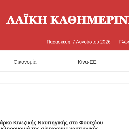
Παρασκευή, 7 Αυγούστου 2026
Γλώ
中文
Οικονομία
Κίνα-ΕΕ
Eng
日
Fran
Esp
Πάρκο Κινεζικής Ναυπηγικής στο Φουτζόου
ν κληρονομιά της σύγχρονης ναυπηγικής
Рус