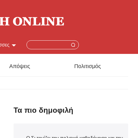
σσες
简体
Απόψεις
Πολιτισμός
lish
本語
çais
Τα πιο δημοφιλή
añol
ский