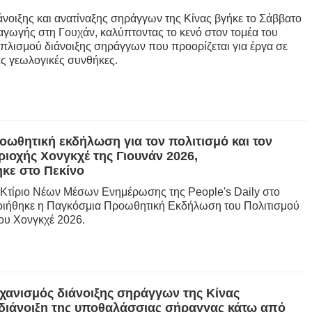
νοιξης και ανατίναξης σηράγγων της Κίνας βγήκε το Σάββατο
Ελλη
γωγής στη Γουχάν, καλύπτοντας το κενό στον τομέα του
λισμού διάνοιξης σηράγγων που προορίζεται για έργα σε
ες γεωλογικές συνθήκες.
Tiếng
دو
हिन
ωθητική εκδήλωση για τον πολιτισμό και τον
ριοχής Χονγκχέ της Γιουνάν 2026,
κε στο Πεκίνο
το Κτίριο Νέων Μέσων Ενημέρωσης της People's Daily στο
οιήθηκε η Παγκόσμια Προωθητική Εκδήλωση του Πολιτισμού
του Χονγκχέ 2026.
ηχανισμός διάνοιξης σηράγγων της Κίνας
διάνοιξη της υποθαλάσσιας σήραγγας κάτω από